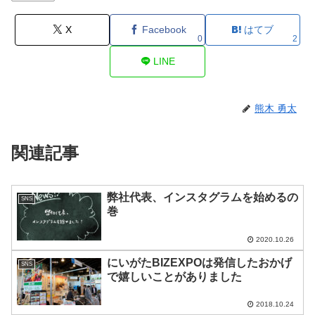
X
Facebook
はてブ
0
2
LINE
熊木 勇太
関連記事
弊社代表、インスタグラムを始めるの
SNS
巻
2020.10.26
にいがたBIZEXPOは発信したおかげ
SNS
で嬉しいことがありました
2018.10.24