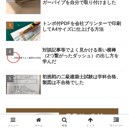
ガーパイプを自分で取り付けました
トンボ付PDFを会社プリンターで印刷
してA4サイズに仕上げる方法
対談記事等でよく見かける長い横棒
（2つ繋がったダッシュ）の出し方を
学んだ
初挑戦の二級建築士試験は学科合格、
製図は不合格でした
メニュー
ホーム
検索
トップ
サイドバー