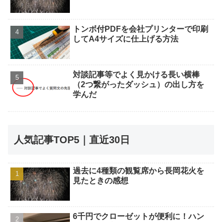
トンボ付PDFを会社プリンターで印刷
してA4サイズに仕上げる方法
対談記事等でよく見かける長い横棒
（2つ繋がったダッシュ）の出し方を
学んだ
人気記事TOP5｜直近30日
過去に4種類の観覧席から長岡花火を
見たときの感想
6千円でクローゼットが便利に！ハン