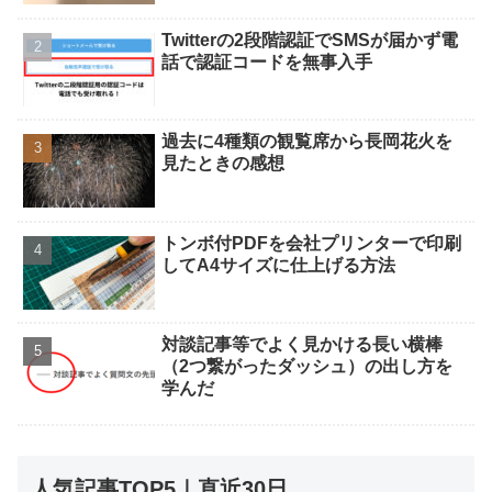
Twitterの2段階認証でSMSが届かず電
話で認証コードを無事入手
過去に4種類の観覧席から長岡花火を
見たときの感想
トンボ付PDFを会社プリンターで印刷
してA4サイズに仕上げる方法
対談記事等でよく見かける長い横棒
（2つ繋がったダッシュ）の出し方を
学んだ
人気記事TOP5｜直近30日