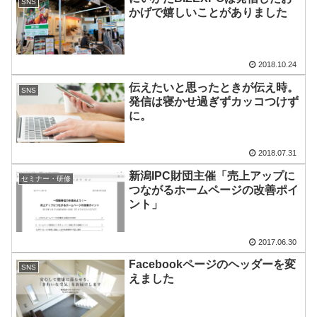
SNS
かげで嬉しいことがありました
2018.10.24
伝えたいと思ったときが伝え時。
SNS
発信は寝かせ過ぎずカッコつけず
に。
2018.07.31
新潟IPC財団主催「売上アップに
セミナー・研修
つながるホームページの改善ポイ
ント」
2017.06.30
Facebookページのヘッダーを変
SNS
えました