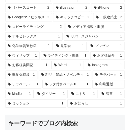
リバースコート
2
illustrator
2
iPhone
2
Googleマイビジネス
2
キャッチコピー
2
二級建築士
2
コピーライティング
2
メディア掲載・出演
1
アルビレックス
1
リバースジャパン
1
化学物質過敏症
1
見学会
1
プレゼン
1
ウィザップ
1
ライティング・編集
1
お客様紹介
1
お客様訪問記
1
Word
1
Instagram
1
鮮度保持袋
1
粗品・景品・ノベルティ
1
テラパック
1
テラペール
1
フタ付きペール10L
1
印刷通販
1
kindle
1
ダイソー
1
ニトリ
1
読書
1
ミッション
1
お知らせ
1
キーワードでブログ内検索