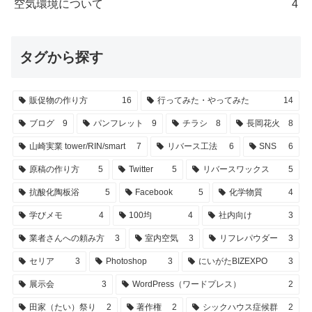
空気環境について
4
タグから探す
販促物の作り方
16
行ってみた・やってみた
14
ブログ
9
パンフレット
9
チラシ
8
長岡花火
8
山崎実業 tower/RIN/smart
7
リバース工法
6
SNS
6
原稿の作り方
5
Twitter
5
リバースワックス
5
抗酸化陶板浴
5
Facebook
5
化学物質
4
学びメモ
4
100均
4
社内向け
3
業者さんへの頼み方
3
室内空気
3
リフレパウダー
3
セリア
3
Photoshop
3
にいがたBIZEXPO
3
展示会
3
WordPress（ワードプレス）
2
田家（たい）祭り
2
著作権
2
シックハウス症候群
2