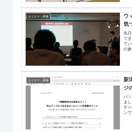
ウ
セミナー・研修
気
先日
てき
てい
の参
新
セミナー・研修
ジ
パソ
まし
ナー
ンで