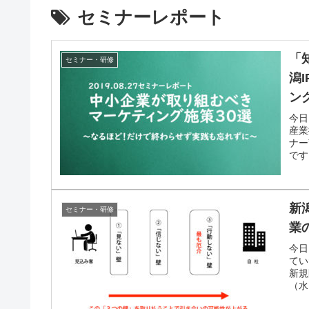
セミナーレポート
「
セミナー・研修
潟
ン
今日
産業
ナー
です
新
セミナー・研修
業
今日
てい
新規
（水）