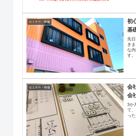
初
セミナー・研修
基
先日
きま
な内
す。
会
セミナー・研修
会
3か
て、
ったん