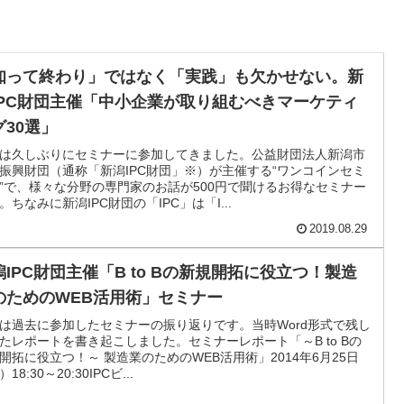
知って終わり」ではなく「実践」も欠かせない。新
IPC財団主催「中小企業が取り組むべきマーケティ
グ30選」
は久しぶりにセミナーに参加してきました。公益財団法人新潟市
振興財団（通称「新潟IPC財団」※）が主催する“ワンコインセミ
”で、様々な分野の専門家のお話が500円で聞けるお得なセミナー
。ちなみに新潟IPC財団の「IPC」は「I...
2019.08.29
潟IPC財団主催「B to Bの新規開拓に役立つ！製造
のためのWEB活用術」セミナー
は過去に参加したセミナーの振り返りです。当時Word形式で残し
たレポートを書き起こしました。セミナーレポート「～B to Bの
開拓に役立つ！～ 製造業のためのWEB活用術」2014年6月25日
18:30～20:30IPCビ...