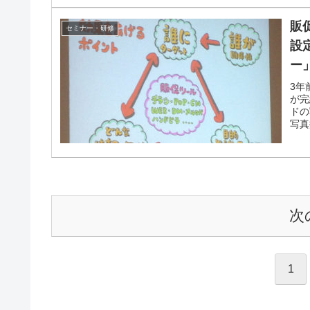
販
セミナー・研修
設
ー
3年
が完
ドの
写真
次
1