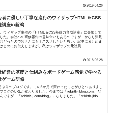
2019.04.26
心者に優しい丁寧な進行のウィザップHTML＆CSS
礎講座in新潟
、ウィザップ主催の「HTML＆CSS基礎力育成講座」に参加して
した。会社への研修報告の意味合いもあるのですが、かなり満足
容だったので皆さんにもオススメしたいと思い、記事にまとめま
はじめにお伝えしますが、私はウィザップの元社員...
2018.06.28
社経営の基礎と仕組みをボードゲーム感覚で学べる
社ゲーム研修
月ぶりのブログです。この3か月で変わったことがひとつありまし
ブログのURLが変わりました。今までは「rebirth-jblog.com」だ
ですが、「rebirth-j.com/blog」になりました。「rebirth-jblo...