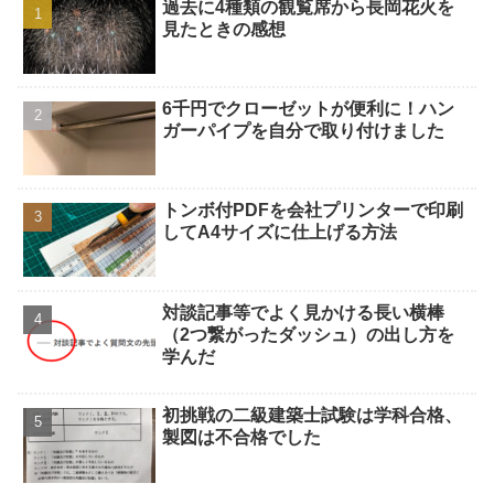
過去に4種類の観覧席から長岡花火を
見たときの感想
6千円でクローゼットが便利に！ハン
ガーパイプを自分で取り付けました
トンボ付PDFを会社プリンターで印刷
してA4サイズに仕上げる方法
対談記事等でよく見かける長い横棒
（2つ繋がったダッシュ）の出し方を
学んだ
初挑戦の二級建築士試験は学科合格、
製図は不合格でした