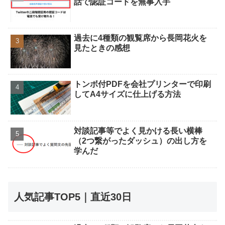
話で認証コードを無事入手
過去に4種類の観覧席から長岡花火を
見たときの感想
トンボ付PDFを会社プリンターで印刷
してA4サイズに仕上げる方法
対談記事等でよく見かける長い横棒
（2つ繋がったダッシュ）の出し方を
学んだ
人気記事TOP5｜直近30日