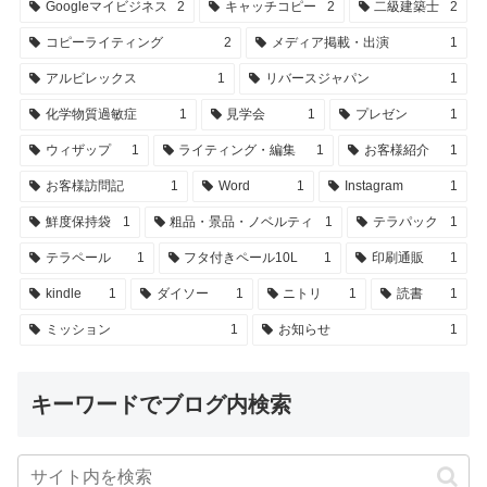
Googleマイビジネス
2
キャッチコピー
2
二級建築士
2
コピーライティング
2
メディア掲載・出演
1
アルビレックス
1
リバースジャパン
1
化学物質過敏症
1
見学会
1
プレゼン
1
ウィザップ
1
ライティング・編集
1
お客様紹介
1
お客様訪問記
1
Word
1
Instagram
1
鮮度保持袋
1
粗品・景品・ノベルティ
1
テラパック
1
テラペール
1
フタ付きペール10L
1
印刷通販
1
kindle
1
ダイソー
1
ニトリ
1
読書
1
ミッション
1
お知らせ
1
キーワードでブログ内検索