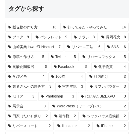
タグから探す
販促物の作り方
16
行ってみた・やってみた
14
ブログ
9
パンフレット
9
チラシ
8
長岡花火
8
山崎実業 tower/RIN/smart
7
リバース工法
6
SNS
6
原稿の作り方
5
Twitter
5
リバースワックス
5
抗酸化陶板浴
5
Facebook
5
化学物質
4
学びメモ
4
100均
4
社内向け
3
業者さんへの頼み方
3
室内空気
3
リフレパウダー
3
セリア
3
Photoshop
3
にいがたBIZEXPO
3
展示会
3
WordPress（ワードプレス）
2
田家（たい）祭り
2
著作権
2
シックハウス症候群
2
リバースコート
2
illustrator
2
iPhone
2