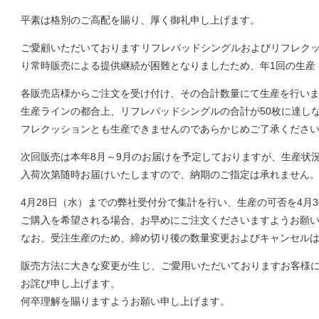
平素は格別のご高配を賜り、厚く御礼申し上げます。
ご愛顧いただいておりますリフレパッドシングルおよびリフレク
り常時販売による提供継続が困難となりましたため、年1回の生産
各販売店様からご注文を受け付け、その合計数量にて生産を行い
生産ラインの都合上、リフレパッドシングルの合計が50枚に達し
フレクッションとも生産できませんのであらかじめご了承くださ
次回販売は本年8月～9月のお届けを予定しておりますが、生産状
入荷次第随時お届けいたしますので、納期のご指定は承れません
4月28日（水）までの弊社受付分で集計を行い、生産の可否を4月
ご購入を希望される場合、お早めにご注文くださいますようお願
なお、受注生産のため、締め切り後の数量変更およびキャンセル
販売方法に大きな変更が生じ、ご愛用いただいておりますお客様
お詫び申し上げます。
何卒理解を賜りますようお願い申し上げます。